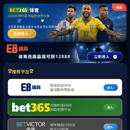
3044永利集团(中国)有限公司
页面错误！请稍后再试～
ThinkPHP
V8.1.3
{ 十年磨一剑-为API开发设计的高性能框架 }
-
官方手册