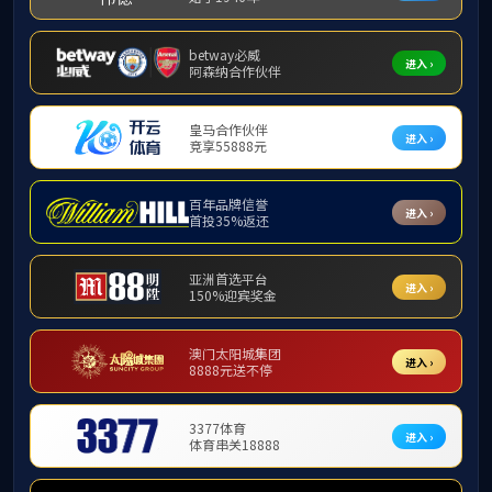
涂布机
辊分一体机
切叠一体机
模切分切